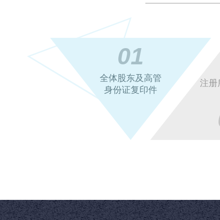
01
全体股东及高管
注册
身份证复印件