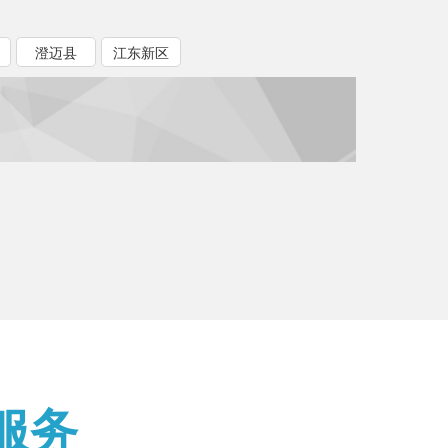
澄迈县
江东新区
服务