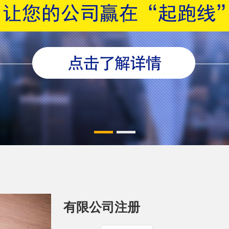
有限公司注册