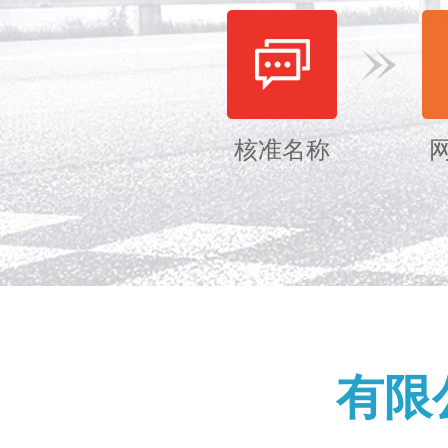
核准名称
有限