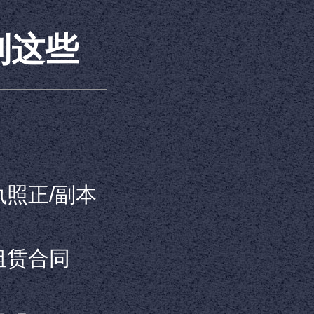
到这些
执照正/副本
租赁合同