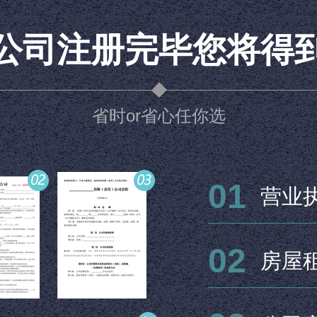
公司注册完毕您将得
省时or省心任你选
01
营业
02
房屋