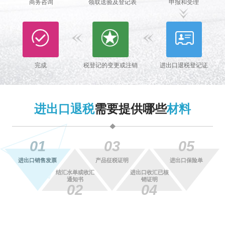
商务咨询
领取送验及登记表
申报和受理
完成
税登记的变更或注销
进出口退税登记证
进出口退税
需要提供哪些
材料
01
03
05
进出口销售发票
产品征税证明
进出口保险单
结汇水单或收汇
进出口收汇已核
通知书
销证明
02
04