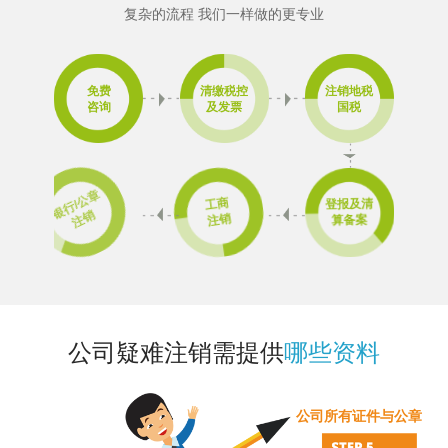
复杂的流程 我们一样做的更专业
免费
清缴税控
注销地税
咨询
及发票
国税
银
行/
公
章
注
工商
登报及清
销
注销
算备案
公司疑难注销需提供
哪些资料
公司所有证件与公章