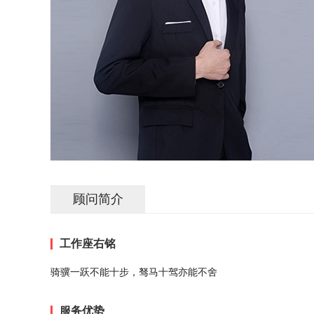
顾问简介
工作座右铭
骑骥一跃不能十步，驽马十驾亦能不舍
服务优势